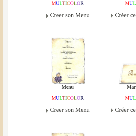
M
U
L
M
U
L
T
I
C
O
L
O
R
Créer c
Creer son Menu
Mar
Menu
M
U
L
M
U
L
T
I
C
O
L
O
R
Créer c
Creer son Menu