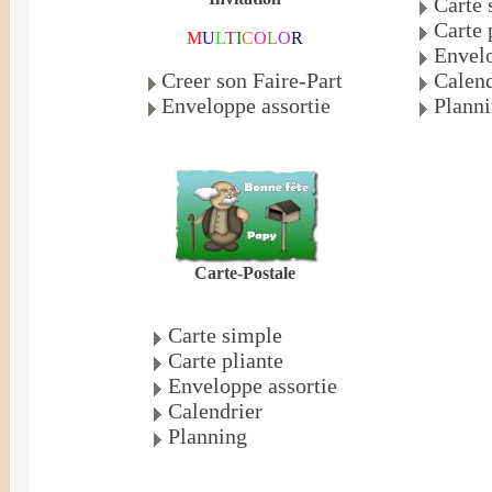
Carte 
Carte 
M
U
L
T
I
C
O
L
O
R
Envelo
Creer son Faire-Part
Calend
Enveloppe assortie
Plann
Carte-Postale
Carte simple
Carte pliante
Enveloppe assortie
Calendrier
Planning