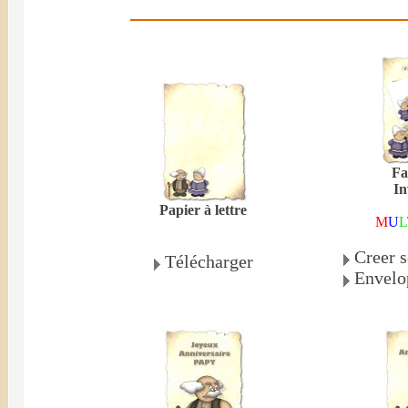
Fa
In
Papier à lettre
M
U
L
Creer s
Télécharger
Envelo