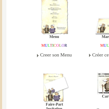
Mar
Menu
M
U
L
M
U
L
T
I
C
O
L
O
R
Créer c
Creer son Menu
Cart
Faire-Part
Invitation