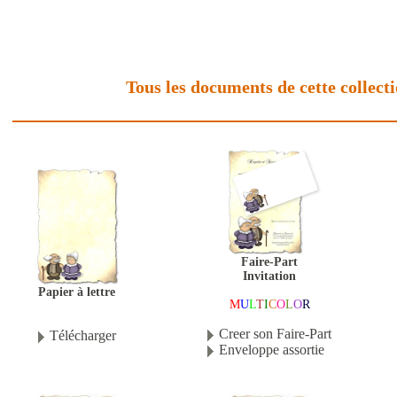
Tous les documents de cette collect
Faire-Part
Invitation
Papier à lettre
M
U
L
T
I
C
O
L
O
R
Creer son Faire-Part
Télécharger
Enveloppe assortie