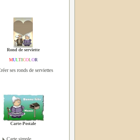
Rond de serviette
M
U
L
T
I
C
O
L
O
R
réer ses ronds de serviettes
Carte-Postale
Carte simple