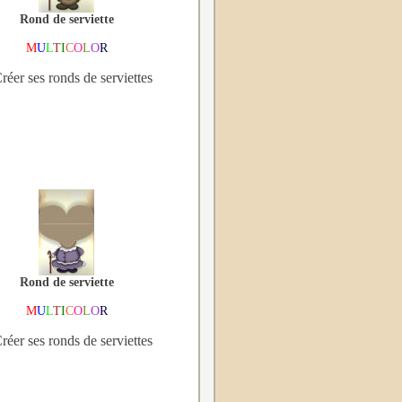
Rond de serviette
M
U
L
T
I
C
O
L
O
R
réer ses ronds de serviettes
Rond de serviette
M
U
L
T
I
C
O
L
O
R
réer ses ronds de serviettes