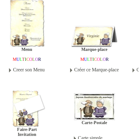
Marque-place
Menu
M
U
L
T
I
C
O
L
O
R
M
U
L
T
I
C
O
L
O
R
Créer ce Marque-place
Creer son Menu
C
Carte-Postale
Faire-Part
Invitation
Carte simple