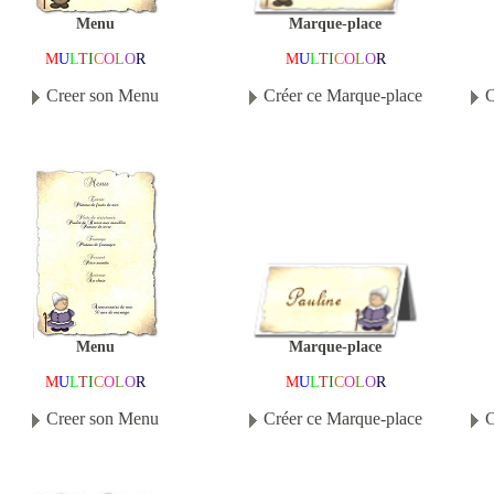
Marque-place
Menu
M
U
L
T
I
C
O
L
O
R
M
U
L
T
I
C
O
L
O
R
Créer ce Marque-place
Creer son Menu
C
Marque-place
Menu
M
U
L
T
I
C
O
L
O
R
M
U
L
T
I
C
O
L
O
R
Créer ce Marque-place
Creer son Menu
C