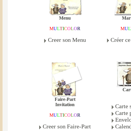
Mar
Menu
M
U
L
M
U
L
T
I
C
O
L
O
R
Créer c
Creer son Menu
Cart
Faire-Part
Invitation
Carte 
Carte 
M
U
L
T
I
C
O
L
O
R
Envelo
Creer son Faire-Part
Calend