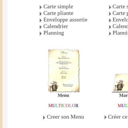
Carte simple
Carte 
Carte pliante
Carte 
Enveloppe assortie
Envelo
Calendrier
Calend
Planning
Plann
Mar
Menu
M
U
L
M
U
L
T
I
C
O
L
O
R
Créer c
Creer son Menu