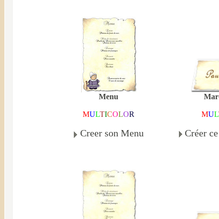
Mar
Menu
M
U
L
M
U
L
T
I
C
O
L
O
R
Créer c
Creer son Menu