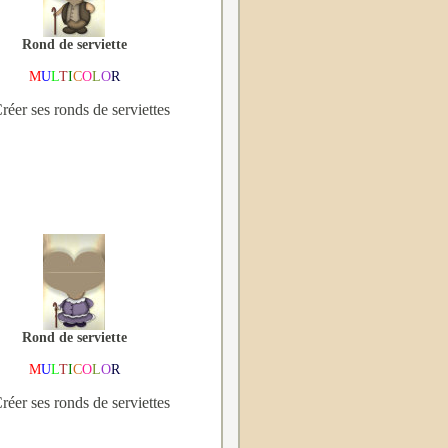
Rond de serviette
M
U
L
T
I
C
O
L
O
R
réer ses ronds de serviettes
Rond de serviette
M
U
L
T
I
C
O
L
O
R
réer ses ronds de serviettes