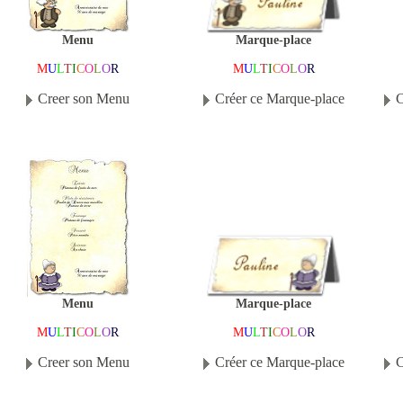
Marque-place
Menu
M
U
L
T
I
C
O
L
O
R
M
U
L
T
I
C
O
L
O
R
Créer ce Marque-place
Creer son Menu
C
Marque-place
Menu
M
U
L
T
I
C
O
L
O
R
M
U
L
T
I
C
O
L
O
R
Créer ce Marque-place
Creer son Menu
C