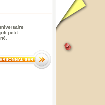
nniversaire
li petit
né.