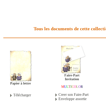
Tous les documents de cette collect
Faire-Part
Invitation
Papier à lettre
M
U
L
T
I
C
O
L
O
R
Creer son Faire-Part
Télécharger
Enveloppe assortie