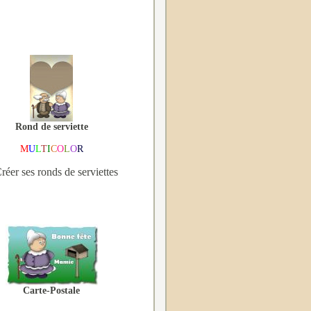
Rond de serviette
M
U
L
T
I
C
O
L
O
R
réer ses ronds de serviettes
Carte-Postale