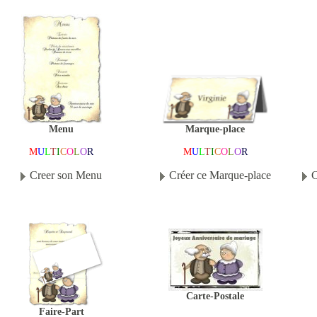
Marque-place
Menu
M
U
L
T
I
C
O
L
O
R
M
U
L
T
I
C
O
L
O
R
Créer ce Marque-place
Creer son Menu
C
Carte-Postale
Faire-Part