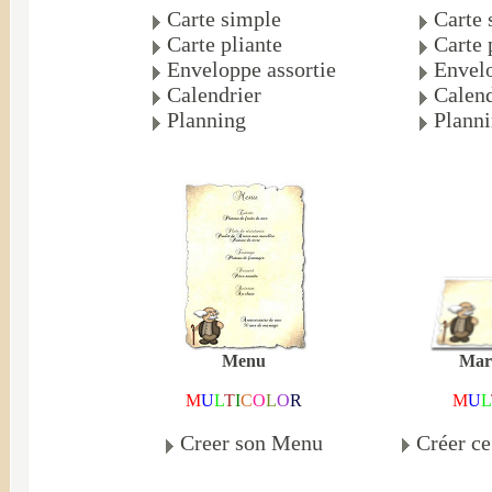
Carte simple
Carte 
Carte pliante
Carte 
Enveloppe assortie
Envelo
Calendrier
Calend
Planning
Plann
Mar
Menu
M
U
L
M
U
L
T
I
C
O
L
O
R
Créer c
Creer son Menu