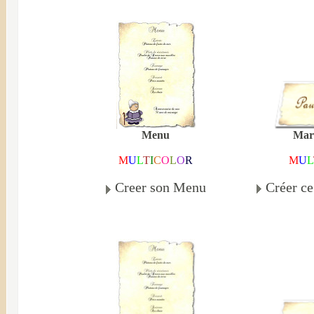
Mar
Menu
M
U
L
M
U
L
T
I
C
O
L
O
R
Créer c
Creer son Menu