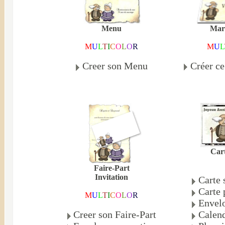
Mar
Menu
M
U
L
M
U
L
T
I
C
O
L
O
R
Créer c
Creer son Menu
Cart
Faire-Part
Invitation
Carte 
Carte 
M
U
L
T
I
C
O
L
O
R
Envelo
Creer son Faire-Part
Calend