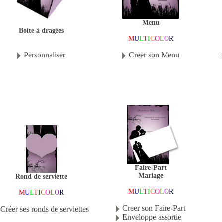
Menu
Boite à dragées
M
U
L
T
I
C
O
L
O
R
Personnaliser
Creer son Menu
Faire-Part
Mariage
Rond de serviette
M
U
L
T
I
C
O
L
O
R
M
U
L
T
I
C
O
L
O
R
Creer son Faire-Part
Créer ses ronds de serviettes
Enveloppe assortie