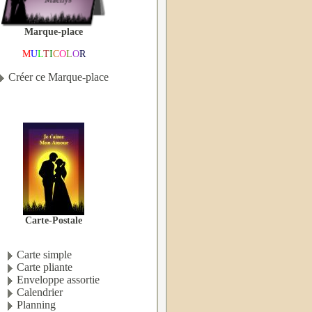
Marque-place
M
U
L
T
I
C
O
L
O
R
Créer ce Marque-place
Carte-Postale
Carte simple
Carte pliante
Enveloppe assortie
Calendrier
Planning