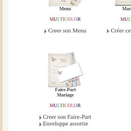
Mar
Menu
M
U
L
M
U
L
T
I
C
O
L
O
R
Créer c
Creer son Menu
Faire-Part
Mariage
M
U
L
T
I
C
O
L
O
R
Creer son Faire-Part
Enveloppe assortie