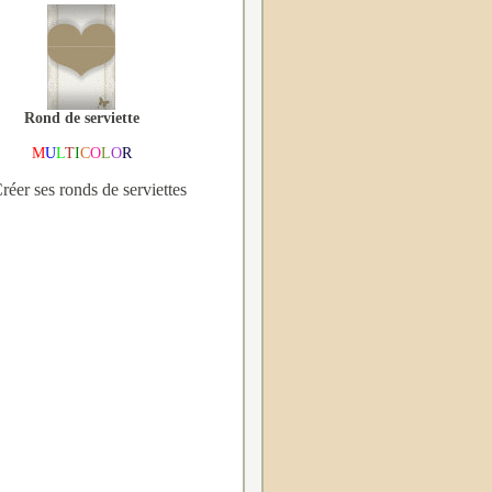
Rond de serviette
M
U
L
T
I
C
O
L
O
R
réer ses ronds de serviettes