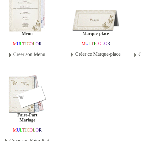
Marque-place
Menu
M
U
L
T
I
C
O
L
O
R
M
U
L
T
I
C
O
L
O
R
Créer ce Marque-place
Creer son Menu
C
Faire-Part
Mariage
M
U
L
T
I
C
O
L
O
R
Creer son Faire-Part