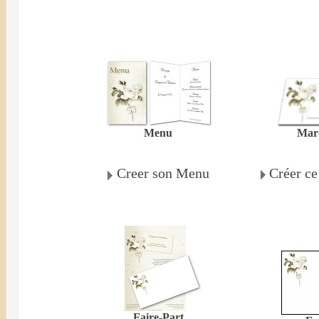
Mar
Menu
Créer c
Creer son Menu
Faire-Part