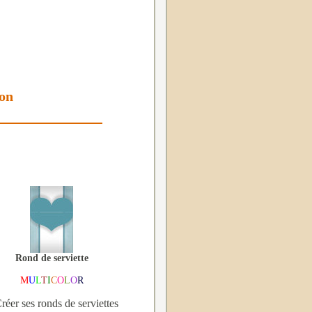
ion
Rond de serviette
M
U
L
T
I
C
O
L
O
R
réer ses ronds de serviettes