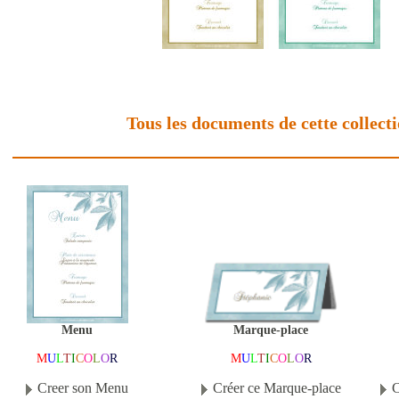
Tous les documents de cette collect
Marque-place
Menu
M
U
L
T
I
C
O
L
O
R
M
U
L
T
I
C
O
L
O
R
Créer ce Marque-place
Creer son Menu
C