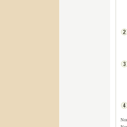
No
No