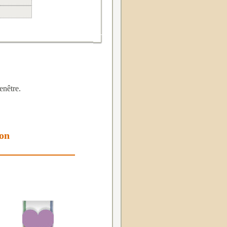
enêtre.
ion