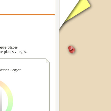
rque-places
ue places vierges.
places vierges