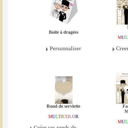
Boite à dragées
M
U
L
Personnaliser
Cree
Rond de serviette
Fa
M
M
U
L
T
I
C
O
L
O
R
M
U
L
Créer ses ronds de