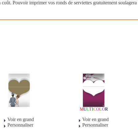
 coût. Pouvoir imprimer vos ronds de serviettes gratuitement soulagera
M
U
L
T
I
C
O
L
O
R
Voir en grand
Voir en grand
Personnaliser
Personnaliser