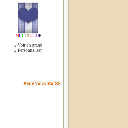
M
U
L
T
I
C
O
L
O
R
Voir en grand
Personnaliser