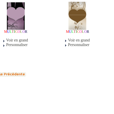
M
U
L
T
I
C
O
L
O
R
M
U
L
T
I
C
O
L
O
R
Voir en grand
Voir en grand
Personnaliser
Personnaliser