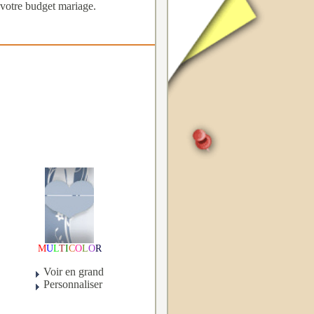
 votre budget mariage.
M
U
L
T
I
C
O
L
O
R
Voir en grand
Personnaliser