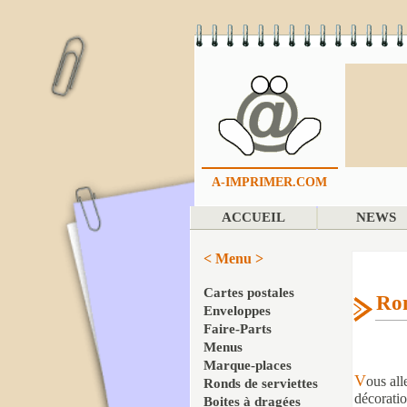
A-IMPRIMER.COM
ACCUEIL
NEWS
< Menu >
Cartes postales
Ron
Enveloppes
Faire-Parts
Menus
Marque-places
V
ous all
Ronds de serviettes
décoratio
Boites à dragées