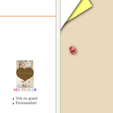
M
U
L
T
I
C
O
L
O
R
Voir en grand
Personnaliser