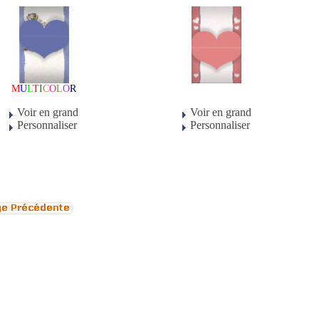
M
U
L
T
I
C
O
L
O
R
Voir en grand
Voir en grand
Personnaliser
Personnaliser