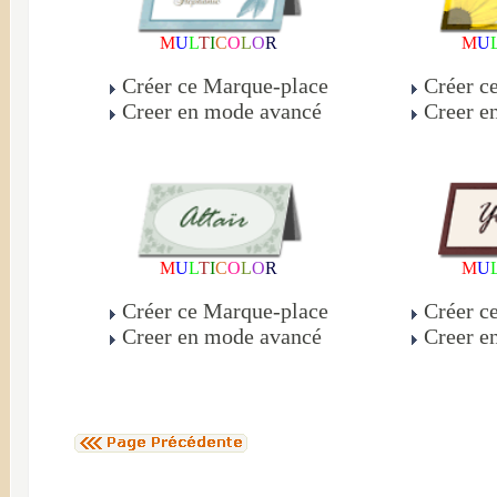
M
U
L
T
I
C
O
L
O
R
M
U
Créer ce Marque-place
Créer c
Creer en mode avancé
Creer e
M
U
L
T
I
C
O
L
O
R
M
U
Créer ce Marque-place
Créer c
Creer en mode avancé
Creer e