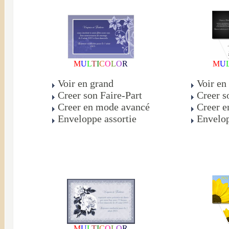
M
U
L
T
I
C
O
L
O
R
M
U
Voir en grand
Voir en
Creer son Faire-Part
Creer s
Creer en mode avancé
Creer e
Enveloppe assortie
Envelop
M
U
L
T
I
C
O
L
O
R