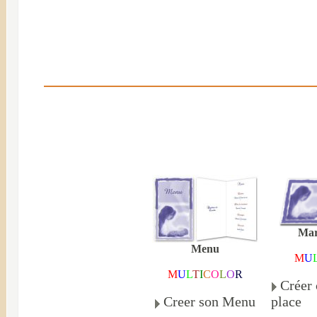
Mar
Menu
M
U
M
U
L
T
I
C
O
L
O
R
Créer
place
Creer son Menu