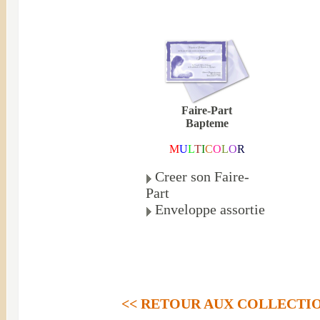
Faire-Part
Bapteme
M
U
L
T
I
C
O
L
O
R
Creer son Faire-
Part
Enveloppe assortie
<< RETOUR AUX COLLECTI