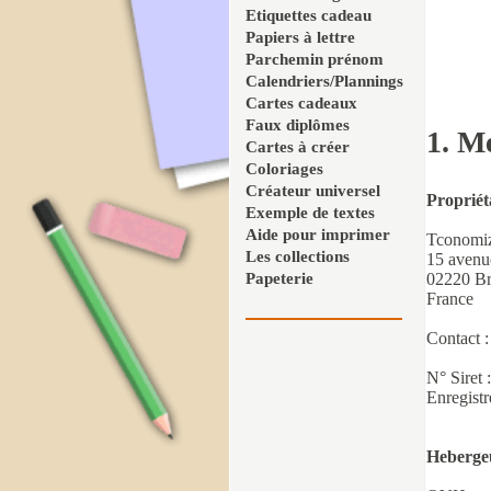
Etiquettes cadeau
Papiers à lettre
Parchemin prénom
Calendriers/Plannings
Cartes cadeaux
Faux diplômes
1. Me
Cartes à créer
Coloriages
Créateur universel
Propriéta
Exemple de textes
Aide pour imprimer
Tconomi
Les collections
15 avenu
Papeterie
02220 Br
France
Contact 
N° Siret
Enregist
Heberge