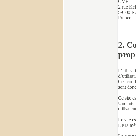
OVH
2 rue Ke
59100 R
France
2. Co
prop
L’utilisa
d’utilisat
Ces condi
sont donc
Ce site e
Une inter
utilisateu
Le site e
De la mêm