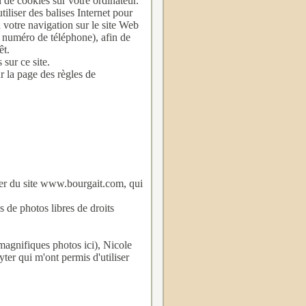
 de cookies sur votre ordinateur.
iliser des balises Internet pour
à votre navigation sur le site Web
u numéro de téléphone), afin de
êt.
sur ce site.
ur
la page des règles de
er du site
www.bourgait.com
, qui
 de photos libres de droits
 magnifiques photos
ici
), Nicole
r qui m'ont permis d'utiliser