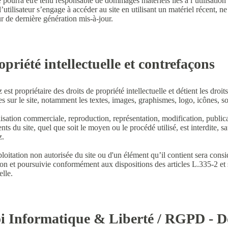
e pourra être tenu responsable de dommages matériels liés à l’utilisation 
l’utilisateur s’engage à accéder au site en utilisant un matériel récent, n
r de dernière génération mis-à-jour.
opriété intellectuelle et contrefaçons
est propriétaire des droits de propriété intellectuelle et détient les droi
es sur le site, notamment les textes, images, graphismes, logo, icônes, son
lisation commerciale, reproduction, représentation, modification, publica
ts du site, quel que soit le moyen ou le procédé utilisé, est interdite, sa
z.
loitation non autorisée du site ou d'un élément qu’il contient sera con
on et poursuivie conformément aux dispositions des articles L.335-2 et
elle.
oi Informatique & Liberté / RGPD - 