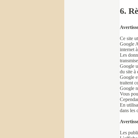
6. Rè
Avertiss
Ce site u
Google An
internet à
Les donné
transmise
Google ut
du site à 
Google es
traitent 
Google ne
Vous pouv
Cependant
En utilis
dans les c
Avertiss
Les publi