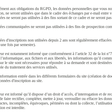
ment aux obligations du RGPD, les données personnelles que vous n
tion, ne seront utilisées que dans le cadre des échanges par e-mail entre
es ne seront pas utilisées à des fins sortant de ce cadre et ne seront pas 
es communiquées ne seront pas utilisées à des fins de prospection com
es d'inscriptions non utilisées depuis 2 ans sont régulièrement effacées
une fois par semestre).
teur est notamment informé que conformément à l’article 32 de la loi n°
à l’informatique, aux fichiers et aux libertés, les informations qu’il com
sur le site sont nécessaires pour répondre à sa demande et sont destinée
le du traitement des services utilisés.
formation entrée dans les différents formulaires du site (création de doc
onnées d'inscription au site.
eur est informé qu’il dispose d’un droit d’accès, d’interrogation et de rec
de faire rectifier, compléter, mettre à jour, verrouiller ou effacer les do
actes, incomplètes, équivoques, périmées ou dont la collecte, l’utilisati
on est interdite.