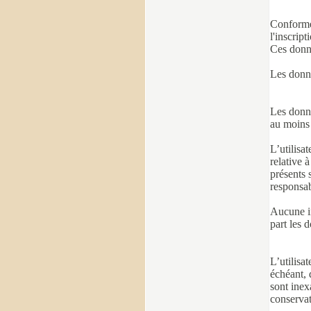
Conformé
l'inscrip
Ces donné
Les donné
Les donné
au moins 
L’utilisa
relative 
présents 
responsab
Aucune in
part les d
L’utilisat
échéant, 
sont inex
conservati