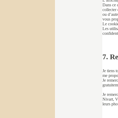
L’afficha
Dans ce c
collecter
ou d’autr
vous prop
Le cookie
Les utili
confident
7. R
Je tiens 
me propo
Je remerc
gratuitem
Je remerc
Nivart, V
leurs pho