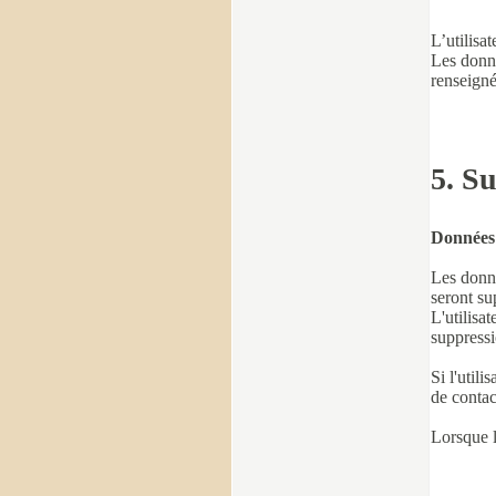
L’utilisa
Les donné
renseigné
5. S
Données 
Les donné
seront s
L'utilisa
suppressi
Si l'util
de contac
Lorsque l