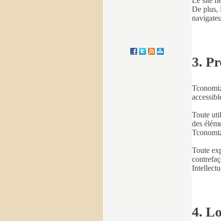
Le site n
De plus, 
navigateu
3. Pr
Tconomiz 
accessibl
Toute uti
des élémen
Tconomi
Toute exp
contrefaç
Intellectu
4. L