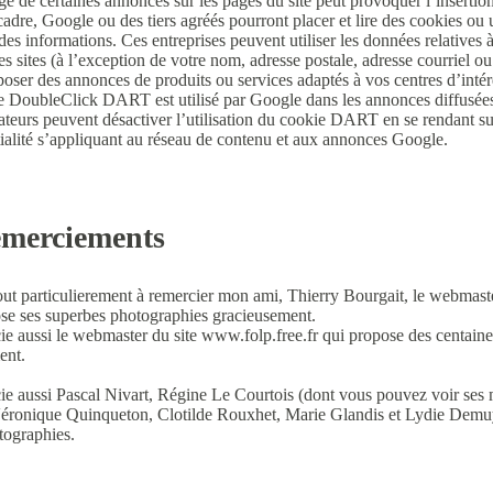
ge de certaines annonces sur les pages du site peut provoquer l’insertion
adre, Google ou des tiers agréés pourront placer et lire des cookies ou ut
 des informations. Ces entreprises peuvent utiliser les données relatives 
es sites (à l’exception de votre nom, adresse postale, adresse courriel o
oser des annonces de produits ou services adaptés à vos centres d’intér
 DoubleClick DART est utilisé par Google dans les annonces diffusées 
sateurs peuvent désactiver l’utilisation du cookie DART en se rendant s
ialité s’appliquant au réseau de contenu et aux annonces Google
.
emerciements
tout particulierement à remercier mon ami, Thierry Bourgait, le webmast
se ses superbes photographies gracieusement.
ie aussi le webmaster du site
www.folp.free.fr
qui propose des centaines
ent.
ie aussi Pascal Nivart, Régine Le Courtois (dont vous pouvez voir ses
éronique Quinqueton, Clotilde Rouxhet, Marie Glandis et Lydie Demuyte
tographies.