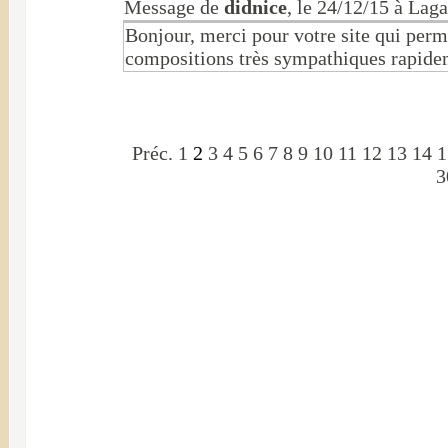
Message de
didnice
, le 24/12/15 à La
Bonjour, merci pour votre site qui perm
compositions très sympathiques rapidem
Préc.
1
2
3
4
5
6
7
8
9
10
11
12
13
14
1
3