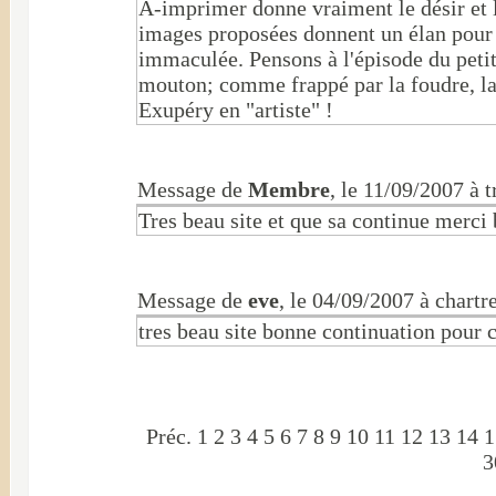
À-imprimer donne vraiment le désir et 
images proposées donnent un élan pour d
immaculée. Pensons à l'épisode du peti
mouton; comme frappé par la foudre, la
Exupéry en "artiste" !
Message de
Membre
, le 11/09/2007 à t
Tres beau site et que sa continue merci
Message de
eve
, le 04/09/2007 à chartr
tres beau site bonne continuation pour c
Préc.
1
2
3
4
5
6
7
8
9
10
11
12
13
14
1
3