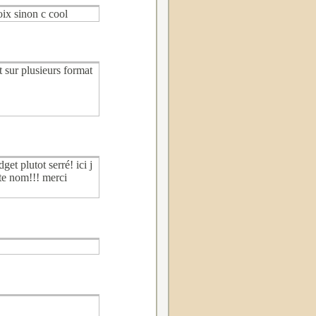
oix sinon c cool
t sur plusieurs format
et plutot serré! ici j
te nom!!! merci