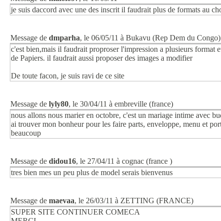
je suis daccord avec une des inscrit il faudrait plus de formats au ch
Message de
dmparha
, le 06/05/11 à Bukavu (Rep Dem du Congo)
c'est bien,mais il faudrait proproser l'impression a plusieurs format e
de Papiers. il faudrait aussi proposer des images a modifier
De toute facon, je suis ravi de ce site
Message de
lyly80
, le 30/04/11 à embreville (france)
nous allons nous marier en octobre, c'est un mariage intime avec budg
ai trouver mon bonheur pour les faire parts, enveloppe, menu et por
beaucoup
Message de
didou16
, le 27/04/11 à cognac (france )
tres bien mes un peu plus de model serais bienvenus
Message de
maevaa
, le 26/03/11 à ZETTING (FRANCE)
SUPER SITE CONTINUER COMECA
MERCI