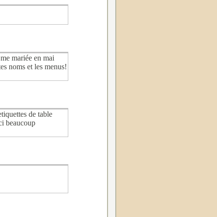
is me mariée en mai
rtes noms et les menus!
tiquettes de table
rci beaucoup