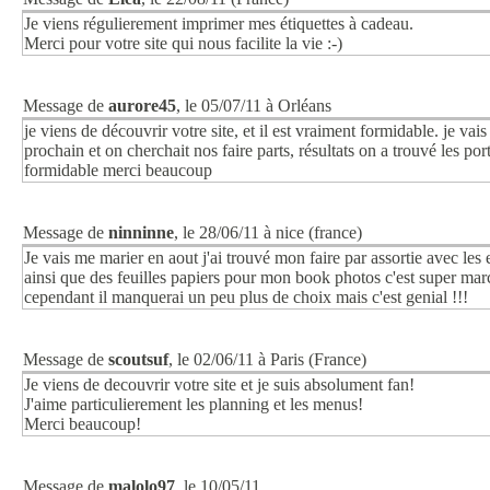
Je viens régulierement imprimer mes étiquettes à cadeau.
Merci pour votre site qui nous facilite la vie :-)
Message de
aurore45
, le 05/07/11 à Orléans
je viens de découvrir votre site, et il est vraiment formidable. je va
prochain et on cherchait nos faire parts, résultats on a trouvé les po
formidable merci beaucoup
Message de
ninninne
, le 28/06/11 à nice (france)
Je vais me marier en aout j'ai trouvé mon faire par assortie avec les e
ainsi que des feuilles papiers pour mon book photos c'est super ma
cependant il manquerai un peu plus de choix mais c'est genial !!!
Message de
scoutsuf
, le 02/06/11 à Paris (France)
Je viens de decouvrir votre site et je suis absolument fan!
J'aime particulierement les planning et les menus!
Merci beaucoup!
Message de
malolo97
, le 10/05/11