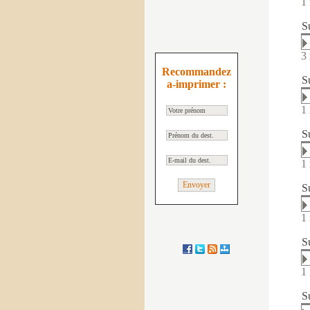
1 
S
3 
Recommandez
S
a-imprimer :
1 
S
1 
S
1 
S
1 
S