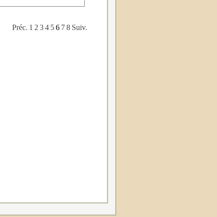
Préc.
1
2
3
4
5
6
7
8
Suiv.