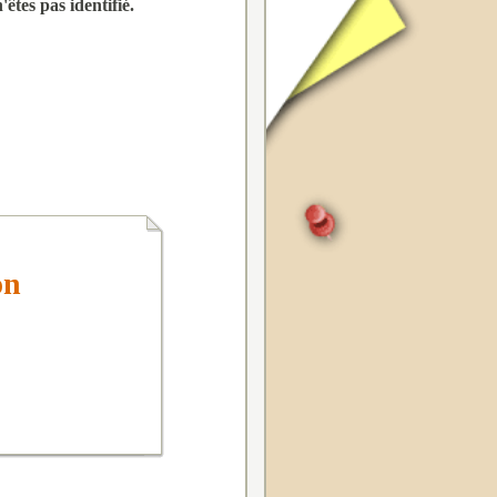
êtes pas identifié.
on