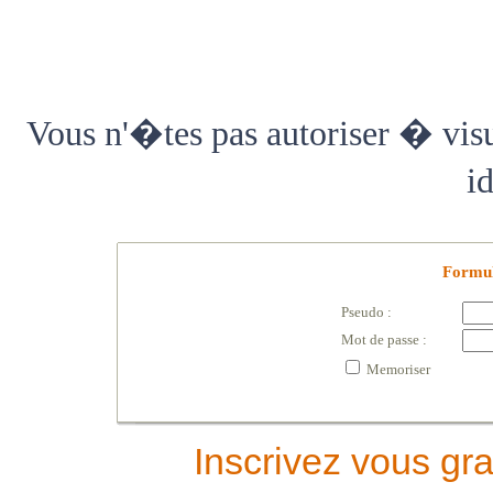
Vous n'�tes pas autoriser � vis
i
Formula
Pseudo :
Mot de passe :
Memoriser
Inscrivez vous gra